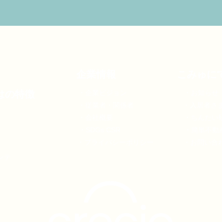
企業情報
こみゅに
はの特徴
・企業ビジョン
・お知らせ
・従業者・関係者
・入居者さ
・会社概要
・ちんたい
・SDGs CSR
・簡単不動
・プライバシーポリシー
​・お問い合
ンテ