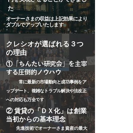
た
オーナーさまの収益は上記効果により
ダブルでアップいたします
クレシオが選ばれる３つ
の理由
①
「ちんたい研究会」を主宰
する圧倒的ノウハウ
常に最新の市場動向と成功事例をア
ップデート、複雑なトラブル解決や法改正
への対応も万全
です
② 賃貸の「ＤＸ化」は創業
当初からの基本理念
先進技術でオーナーさま資産の最大