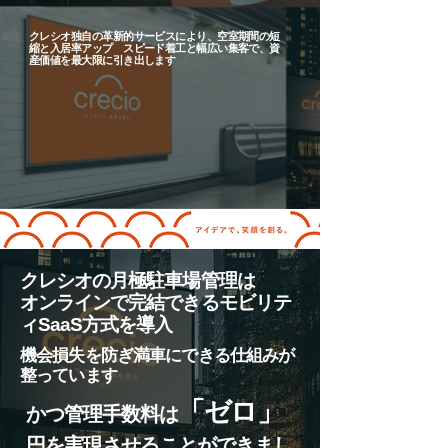
クレシオ独自の革新的サービスにより、空室期間の短
縮と入居率アップ スピード着工と幅広い集客で、資
産価値を最大限に引き出します
クレシオの月極駐車場管理は
​オンラインで完結できるモビリテ
ィSaaS方式を導入
機会損失を防ぎ満車にできる仕組みが
整っています
「ゼロ」
かつ管理手数料は
円を実現させることができまし