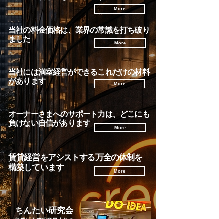
More
当社の料金価格は、業界の常識を打ち破り
ました
More
当社には満室経営ができるこれだけの材料
があります
More
オーナーさまへのサポート力は、どこにも
負けない自信があります
More
賃貸経営をアシストする万全の体制を
構築しています
More
ちんたい研究会