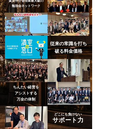
賃貸仲介管理業最大級の
​勉強会ネットワーク
従来の常識を打ち
破る
料金価格
ちんたい経営を
アシストする
万全の体制
どこにも負けない
サポート力