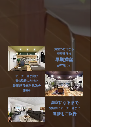
満室の窓口なら
管理移行後
早期満室
​が可能です
オーナーさま向け
資格取得に向けた
賃貸経営​無料勉強会
開催中
満室になるまで
​定期的にオーナーさまに
進捗をご報告