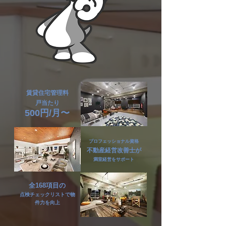
賃貸住宅管理料
​戸当たり
5
00円/月〜
プロフェッショナル資格
不動産経営改善士が
​満室経営をサポート
全168項目
の
点検チェックリストで物
件力を向上