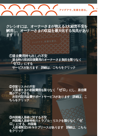
​クレシオには、オーナーさまが抱える3大経営不安を
​解消し、オーナーさまの収益を最大化する知見があり
ます！！
​①退去費用持ち出しの不安
退去時の現状回復費用のオーナーさま負担を限りなく
「ゼロ」
にする
​ サービスがあります 詳細は、こちらをクリック
​②空室リスクの不安
「ゼロ」
入居者さまの初期費用を限りなく
にし、居住環
境がアップする
​ 次世代型共益費サポートサービスがあります 詳細は、こ
ちらをクリック
​③外国籍入居者に対する不安
「ゼ
外国籍入居者特有のトラブル・リスクを限りなく
ロ」
にする、外国籍
入居者限定100％サブリースがあります 詳細は、こちら
をクリック